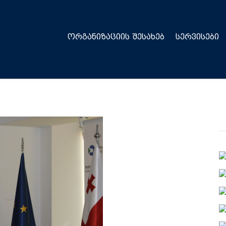
ᲝᲠᲒᲐᲜᲘᲖᲐᲪᲘᲘᲡ ᲨᲔᲡᲐᲮᲔᲑ
ᲡᲔᲠᲕᲘᲡᲔᲑᲘ