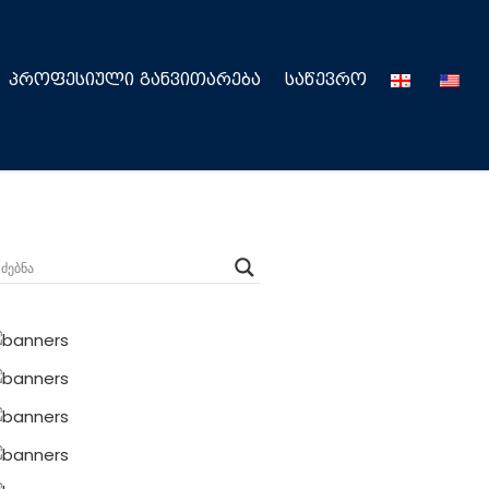
ᲞᲠᲝᲤᲔᲡᲘᲣᲚᲘ ᲒᲐᲜᲕᲘᲗᲐᲠᲔᲑᲐ
ᲡᲐᲬᲔᲕᲠᲝ