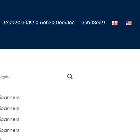
ᲞᲠᲝᲤᲔᲡᲘᲣᲚᲘ ᲒᲐᲜᲕᲘᲗᲐᲠᲔᲑᲐ
ᲡᲐᲬᲔᲕᲠᲝ