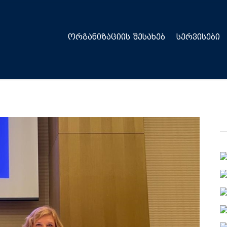
ᲝᲠᲒᲐᲜᲘᲖᲐᲪᲘᲘᲡ ᲨᲔᲡᲐᲮᲔᲑ
ᲡᲔᲠᲕᲘᲡᲔᲑᲘ