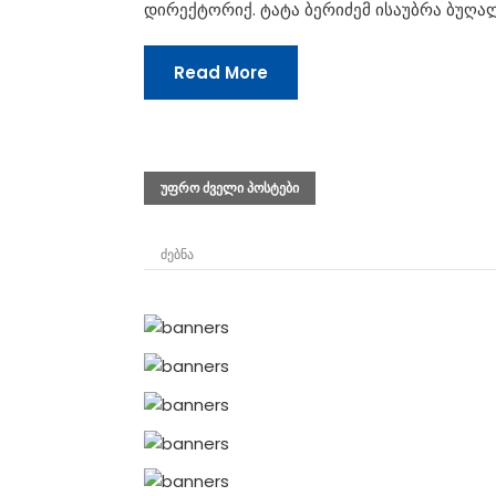
დირექტორიქ. ტატა ბერიძემ ისაუბრა ბუღა
Read More
პოსტების
ᲣᲤᲠᲝ ᲫᲕᲔᲚᲘ ᲞᲝᲡᲢᲔᲑᲘ
ნავიგაცია