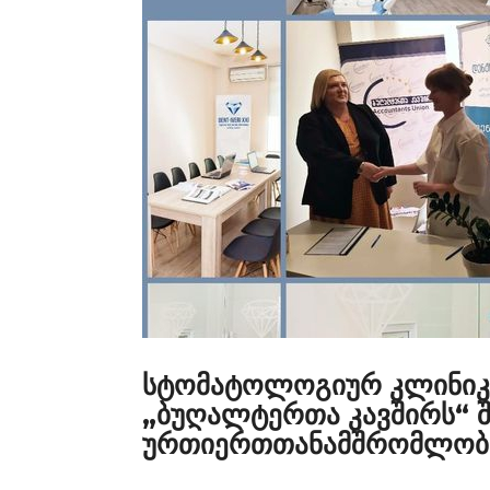
სტომატოლოგიურ კლინიკა
„ბუღალტერთა კავშირს“ 
ურთიერთთანამშრომლობი