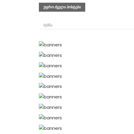
პოსტების
ᲣᲤᲠᲝ ᲫᲕᲔᲚᲘ ᲞᲝᲡᲢᲔᲑᲘ
ნავიგაცია