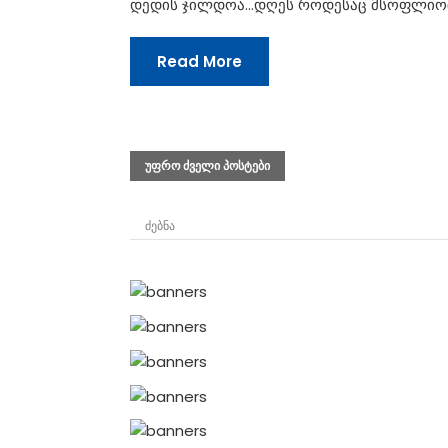
დედის ჯილდოა…დღეს როდესაც მსოფლიოშ
Read More
პოსტების
ᲣᲤᲠᲝ ᲫᲕᲔᲚᲘ ᲞᲝᲡᲢᲔᲑᲘ
ნავიგაცია