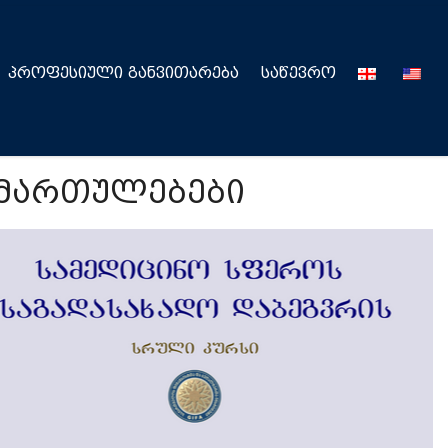
ᲞᲠᲝᲤᲔᲡᲘᲣᲚᲘ ᲒᲐᲜᲕᲘᲗᲐᲠᲔᲑᲐ
ᲡᲐᲬᲔᲕᲠᲝ
მართულებები